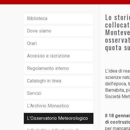
Lo stori
Biblioteca
collocat
Montever
Dove siamo
osservat
Orari
quota su
Accesso e iscrizione
Regolamento interno
L’idea di re
scienze natu
Cataloghi in linea
dell’epoca, 
Barnabita, p
Servizi
Società Mete
L’Archivio Monastico
Il 18 genna
L’Osservatorio Meteorologico
di costruz
per mancanza