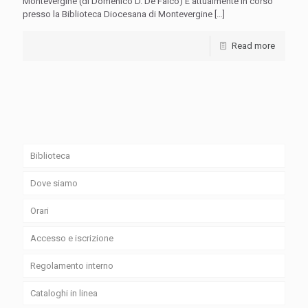
Montevergine (di Domenico D. De Falco) È attualmente in corso
presso la Biblioteca Diocesana di Montevergine
[…]
Read more
Biblioteca
Dove siamo
Orari
Accesso e iscrizione
Regolamento interno
Cataloghi in linea